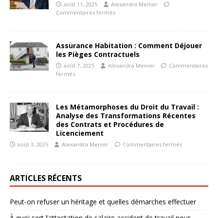
août 11, 2025
Alexandra Menier
Commentaires fermés
Assurance Habitation : Comment Déjouer
les Pièges Contractuels
août 7, 2025
Alexandra Menier
Commentaires
fermés
Les Métamorphoses du Droit du Travail :
Analyse des Transformations Récentes
des Contrats et Procédures de
Licenciement
août 3, 2025
Alexandra Menier
Commentaires fermés
ARTICLES RÉCENTS
Peut-on refuser un héritage et quelles démarches effectuer
À quoi sert l’attestation de salaire accident de travail pour