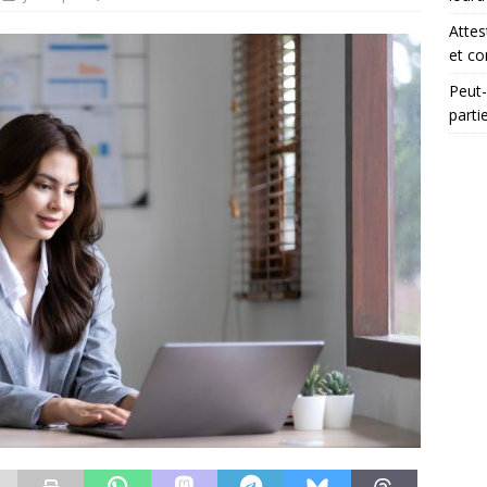
Attes
et co
Peut-
parti